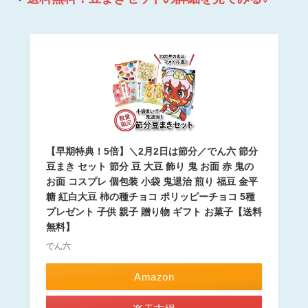
【早期特典！5倍】＼2月2日は節分／でん六 節分
豆まき セット 節分 豆 大豆 飾り 鬼 お面 赤 鬼の
お面 コスプレ 個包装 小袋 鬼退治 煎り 福豆 金平
糖 紅白大豆 柿の種チョコ ポリッピーチョコ 5種
プレゼント 子供 親子 贈り物 ギフト お菓子【送料
無料】
でん六
Amazon