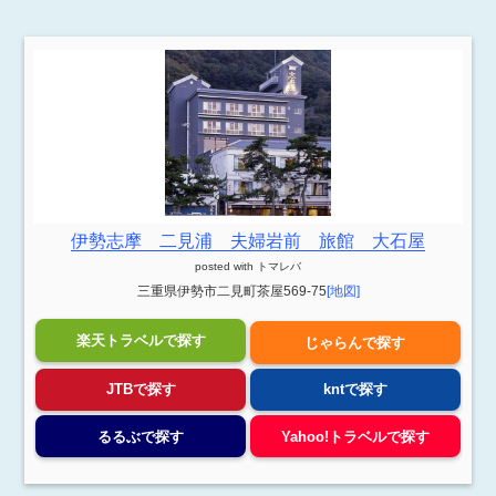
伊勢志摩 二見浦 夫婦岩前 旅館 大石屋
posted with
トマレバ
三重県伊勢市二見町茶屋569-75
[地図]
楽天トラベルで探す
じゃらんで探す
JTBで探す
kntで探す
るるぶで探す
Yahoo!トラベルで探す