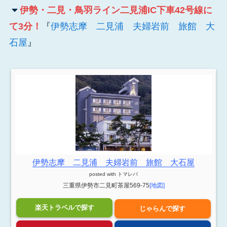
伊勢・二見・鳥羽ライン二見浦IC下車42号線に
て3分！
『
伊勢志摩 二見浦 夫婦岩前 旅館 大
石屋
』
伊勢志摩 二見浦 夫婦岩前 旅館 大石屋
posted with
トマレバ
三重県伊勢市二見町茶屋569-75
[地図]
楽天トラベルで探す
じゃらんで探す