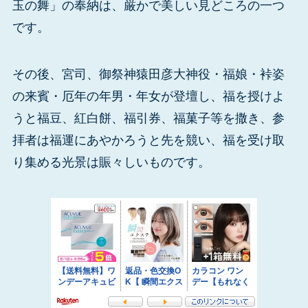
玉の舞」の奉納は、厳かで美しい見どころの一つ
です。
その後、宮司、御祭神猿田彦大神役・福娘・裃姿
の来賓・厄年の年男・年女が登壇し、福を授けよ
うと福豆、紅白餅、福引券、福菓子等を撒き、参
拝者は福運にあやかろうと先を競い、福を受け取
り集める光景は賑々しいものです。