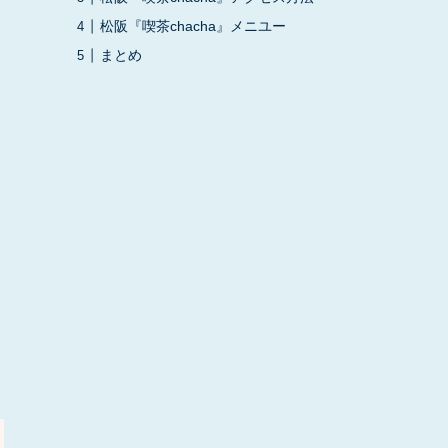
松阪『喫茶chacha』メニユー
まとめ