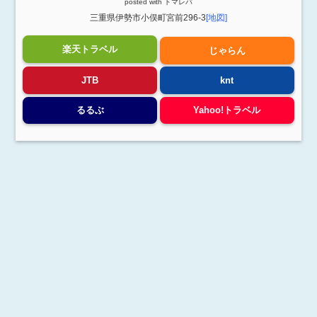
posted with
トマレバ
三重県伊勢市小俣町宮前296-3
[地図]
楽天トラベル
じゃらん
JTB
knt
るるぶ
Yahoo!トラベル