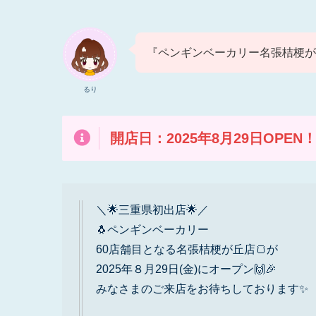
『ペンギンベーカリー名張桔梗が丘
るり
開店日：2025年
8月29日OPEN
＼🌟三重県初出店🌟／
🐧ペンギンベーカリー
60店舗目となる名張桔梗が丘店🍞が
2025年８月29日(金)にオープン🙌🎉
みなさまのご来店をお待ちしております✨