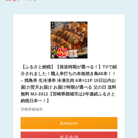
【ふるさと納税】【発送時期が選べる！】TVで紹
介されました！職人串打ちの本格焼き鳥66本！！
– 焼鳥串 生冷凍串 冷凍生肉 6本×11P 10日以内お
届け/翌月お届け お届け時期が選べる 父の日 送料
無料 MJ-3312【宮崎県都城市は2年連続ふるさと
納税日本一！】
宮崎県都城市
Amazon
楽天市場