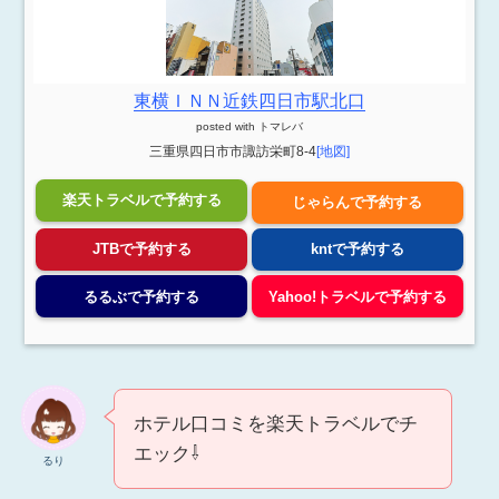
東横ＩＮＮ近鉄四日市駅北口
posted with
トマレバ
三重県四日市市諏訪栄町8-4
[地図]
楽天トラベルで予約する
じゃらんで予約する
JTBで予約する
kntで予約する
るるぶで予約する
Yahoo!トラベルで予約する
ホテル口コミを楽天トラベルでチ
エック⇩
るり