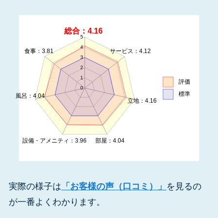
総合：4.16
5
4
食事：3.81
サービス：4.12
3
2
1
評価
0
標準
風呂：4.04
立地：4.16
設備・アメニティ：3.96
部屋：4.04
実際の様子は
「お客様の声（口コミ）」
を見るの
が一番よくわかります。